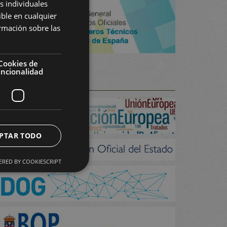
s individuales
ible en cualquier
rmación sobre las
Cookies de
uncionalidad
OLETÍNS E D.O.
PTAR TODO
RED BY COOKIESCRIPT