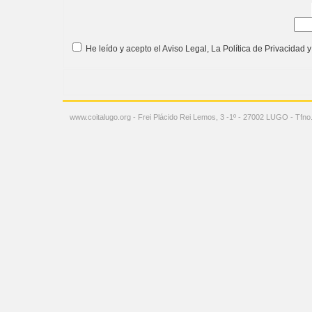
He leído y acepto el
Aviso Legal
, La
Política de Privacidad
y
www.coitalugo.org - Frei Plácido Rei Lemos, 3 -1º - 27002 LUGO - Tfn