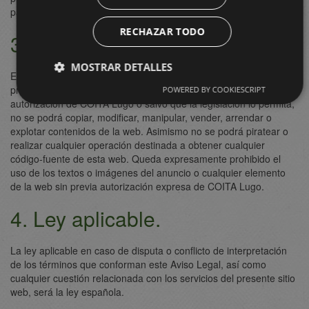
páginas de este sitio Web.
RECHAZAR TODO
3. Propiedad Intelectual.
MOSTRAR DETALLES
El contenido que se muestra en o a través del sitio web está
protegido de acuerdo con la normativa vigente. A excepción de
POWERED BY COOKIESCRIPT
autorización de COITA Lugo o salvo que la legislación lo permita,
no se podrá copiar, modificar, manipular, vender, arrendar o
explotar contenidos de la web. Asimismo no se podrá piratear o
realizar cualquier operación destinada a obtener cualquier
código-fuente de esta web. Queda expresamente prohibido el
uso de los textos o imágenes del anuncio o cualquier elemento
de la web sin previa autorización expresa de COITA Lugo.
4. Ley aplicable.
La ley aplicable en caso de disputa o conflicto de interpretación
de los términos que conforman este Aviso Legal, así como
cualquier cuestión relacionada con los servicios del presente sitio
web, será la ley española.