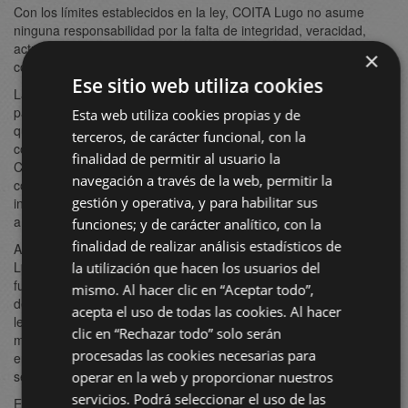
Con los límites establecidos en la ley, COITA Lugo no asume
ninguna responsabilidad por la falta de integridad, veracidad,
actualización y precisión de los datos o informaciones que
×
contienen en su página web.
Ese sitio web utiliza cookies
La página web de COITA Lugo puede contener enlaces a otras
páginas de terceros que COITA Lugo no puede controlar. Por lo
Esta web utiliza cookies propias y de
que COITA Lugo no puede asumir responsabilidades por el
terceros, de carácter funcional, con la
contenido que pueda aparecer en dichas páginas. En todo caso,
finalidad de permitir al usuario la
COITA Lugo podrá proceder a la retirada inmediata de cualquier
navegación a través de la web, permitir la
contenido que pudiera contravenir la legislación nacional o
gestión y operativa, y para habilitar sus
internacional, la moral o el orden público, retirando la redirección
a dicho sitio web.
funciones; y de carácter analítico, con la
finalidad de realizar análisis estadísticos de
Atendiendo a lo dispuesto en el art. 11 y 16 de la LSSI, COITA
Lugo se pone a disposición de todos los usuarios, autoridades y
la utilización que hacen los usuarios del
fuerzas de seguridad, colaborando de forma activa en la retirada
mismo. Al hacer clic en “Aceptar todo”,
de aquellos contenidos que pudieran contravenir o afectar la
acepta el uso de todas las cookies. Al hacer
legislación nacional o internacional, derechos de terceros o la
clic en “Rechazar todo” solo serán
moral y el orden público. Si un usuario considerara que existiera
procesadas las cookies necesarias para
en el sitio web algún contenido como los anteriormente descritos,
se ruega que lo informe de manera inmediata a COITA Lugo.
operar en la web y proporcionar nuestros
servicios. Podrá seleccionar el uso de las
El usuario se compromete a usar nuestra plataforma de forma