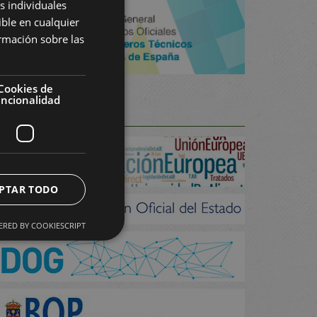
s individuales
ible en cualquier
rmación sobre las
Cookies de
uncionalidad
OLETÍNS E D.O.
PTAR TODO
RED BY COOKIESCRIPT