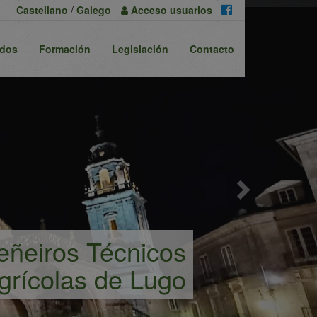
Next
Castellano
/
Galego
Acceso
usuarios
ados
Formación
Legislación
Contacto
xeñeiros Técnicos
grícolas de Lugo