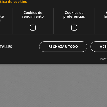
ítica de cookies
Cookies de
Cookies de
nte
rendimiento
preferencias
f
s
TALLES
RECHAZAR TODO
ACE
POWE