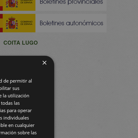
COITA LUGO
×
d de permitir al
ilitar sus
 la utilización
 todas las
rias para operar
s individuales
ible en cualquier
rmación sobre las